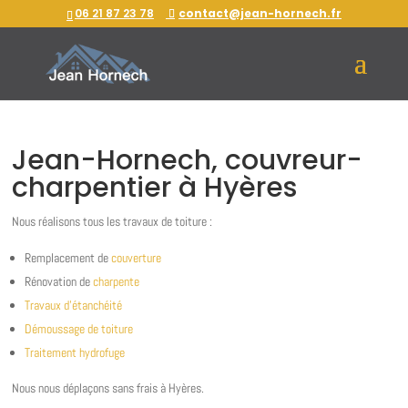
06 21 87 23 78
contact@jean-hornech.fr
Jean-Hornech, couvreur-
charpentier à Hyères
Nous réalisons tous les travaux de toiture :
Remplacement de
couverture
Rénovation de
charpente
Travaux d’étanchéité
Démoussage de toiture
Traitement hydrofuge
Nous nous déplaçons sans frais à Hyères.