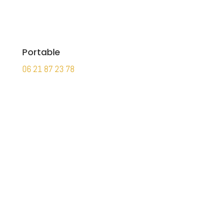
Portable
06 21 87 23 78
Votre nom
Votre e-mail
Téléphone
Votre message
Politique de confidentialité
Politique de