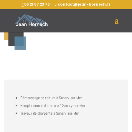
06 21 87 23 78
contact@jean-hornech.fr
Jean Hornech réalise tous les travaux
de toiture, de façade et de ramonage à
Saint-Cyr-sur-Mer.
Démoussage de toiture à Sanary-sur-Mer
Remplacement de toiture à Sanary-sur-Mer
Travaux de charpente à Sanary-sur-Mer
Déplacement offert