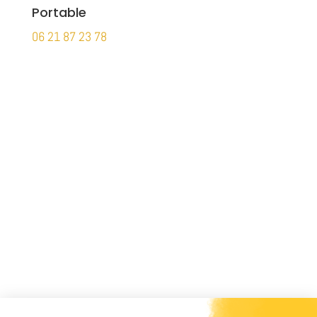
Portable
06 21 87 23 78
Votre nom
Votre e-mail
Téléphone
Votre message
Politique de confidentialité
Politique de
confidentialité
J'accepte les conditions de la
politique de confidentialité de Jean Hornech. Mes
données ne sont ni cédées, ni vendues à un tiers.